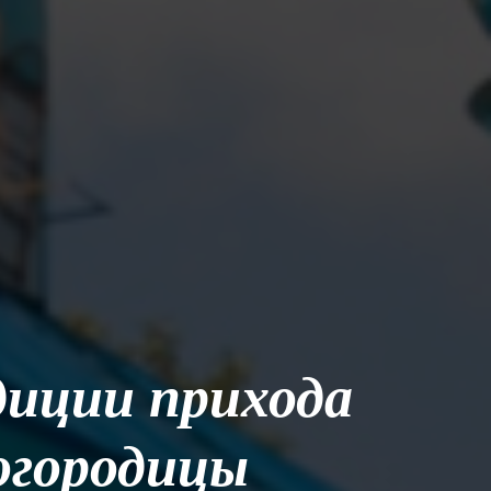
диции прихода
огородицы