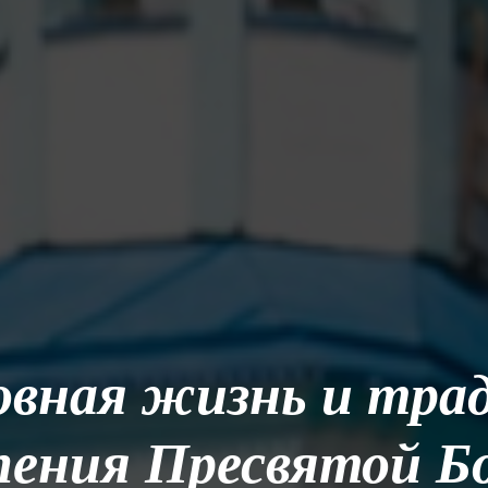
овная жизнь и тра
пения Пресвятой Б