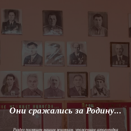
Они сражались за Родину...
Раздел посвящен нашим землякам, уроженцам агрогородка